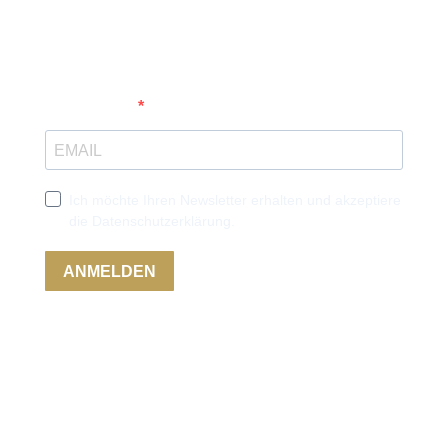
Geben Sie Ihre E-Mail-Adresse ein, um sich
anzumelden
Ich möchte Ihren Newsletter erhalten und akzeptiere
die Datenschutzerklärung.
ANMELDEN